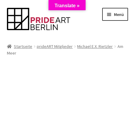
Translate »
Zur
Zum
Menü
Navigation
Inhalt
springen
springen
Start
Startseite
prideART Mitglieder
Michael E.X. Rietzler
Am
Meer
AGB
Anmeldung zum Newsletter
Datenschutzerklärung
Impressum
Kasse
Künstler/Mieter-Registrierung