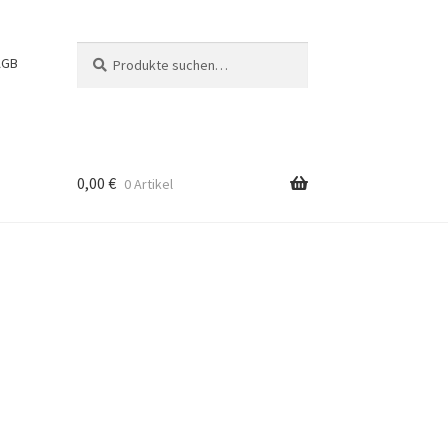
Suche
Suchen
AGB
nach:
0,00
€
0 Artikel
g