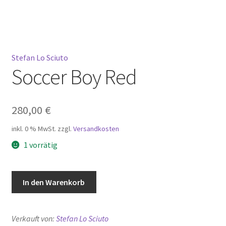
Mein Konto
Warenkorb
Stefan Lo Sciuto
Soccer Boy Red
Widerrufsbelehrung
280,00
€
inkl. 0 % MwSt.
zzgl.
Versandkosten
1 vorrätig
Soccer
In den Warenkorb
Boy
Red
Menge
Verkauft von:
Stefan Lo Sciuto