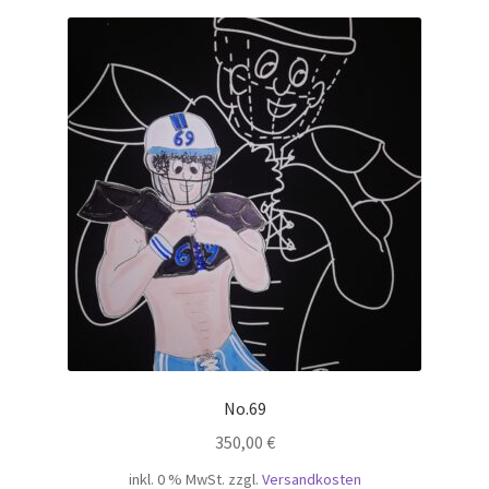
Mein Konto
Warenkorb
Widerrufsbelehrung
No.69
350,00
€
inkl. 0 % MwSt.
zzgl.
Versandkosten