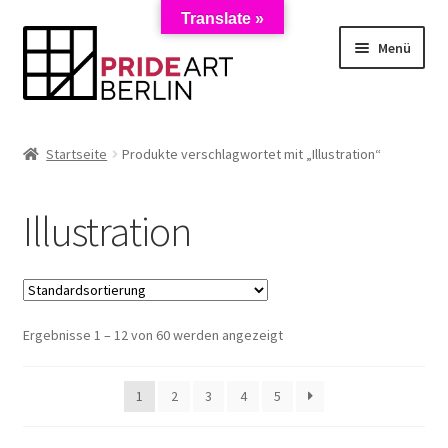
Translate »
Zur
Zum
Menü
Navigation
Inhalt
springen
springen
Start
Startseite
Produkte verschlagwortet mit „Illustration“
AGB
Illustration
Anmeldung zum Newsletter
Datenschutzerklärung
Ergebnisse 1 – 12 von 60 werden angezeigt
Impressum
Kasse
1
2
3
4
5
Künstler/Mieter-Registrierung