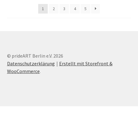
1
2
3
4
5
© prideART Berlin e.V. 2026
Datenschutzerklärung
Erstellt mit Storefront &
WooCommerce
.