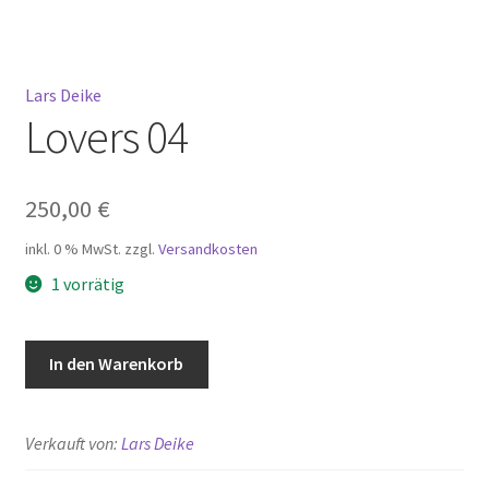
Mein Konto
Lars Deike
Warenkorb
Lovers 04
Widerrufsbelehrung
250,00
€
inkl. 0 % MwSt.
zzgl.
Versandkosten
1 vorrätig
Lovers
In den Warenkorb
04
Menge
Verkauft von:
Lars Deike