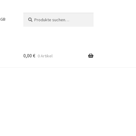
Suche
Suchen
AGB
nach:
0,00
€
0 Artikel
g