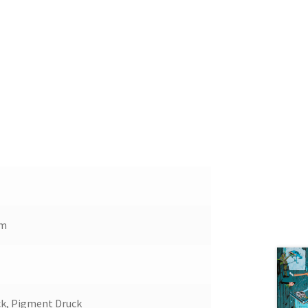
cm
ck, Pigment Druck