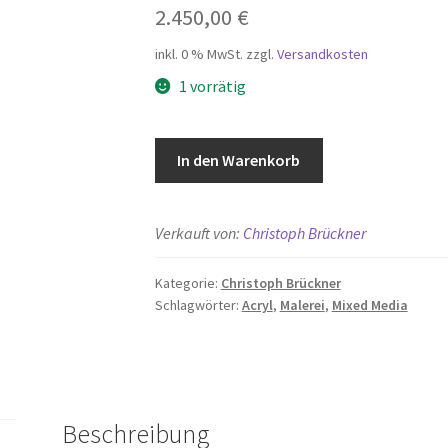
2.450,00
€
inkl. 0 % MwSt.
zzgl.
Versandkosten
1 vorrätig
Studio
In den Warenkorb
Plant
No.
6
Verkauft von:
Christoph Brückner
Menge
Kategorie:
Christoph Brückner
Schlagwörter:
Acryl
,
Malerei
,
Mixed Media
Beschreibung