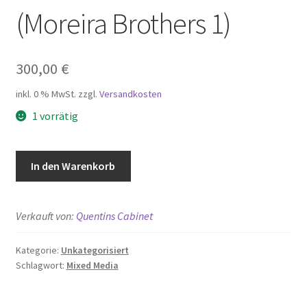
(Moreira Brothers 1)
300,00
€
inkl. 0 % MwSt.
zzgl.
Versandkosten
1 vorrätig
Out
In den Warenkorb
of
Context
-
Verkauft von:
Quentins Cabinet
Twins
(Moreira
Kategorie:
Unkategorisiert
Brothers
Schlagwort:
Mixed Media
1)
Menge