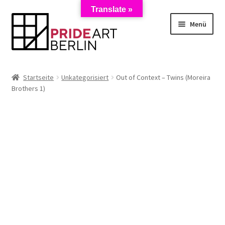
Translate »
Zur
Zum
Menü
Navigation
Inhalt
springen
springen
Start
Startseite
Unkategorisiert
Out of Context – Twins (Moreira
Brothers 1)
AGB
Anmeldung zum Newsletter
Datenschutzerklärung
Impressum
Kasse
Künstler/Mieter-Registrierung