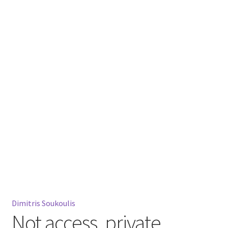
Mein Konto
Warenkorb
Widerrufsbelehrung
Dimitris Soukoulis
Not access, private