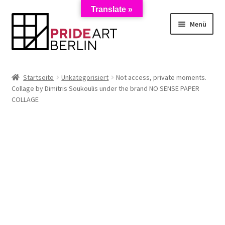
Translate »
Zur
Zum
Menü
Navigation
Inhalt
springen
springen
Start
Startseite
Unkategorisiert
Not access, private moments.
Collage by Dimitris Soukoulis under the brand NO SENSE PAPER
AGB
COLLAGE
Anmeldung zum Newsletter
Datenschutzerklärung
Impressum
Kasse
Künstler/Mieter-Registrierung