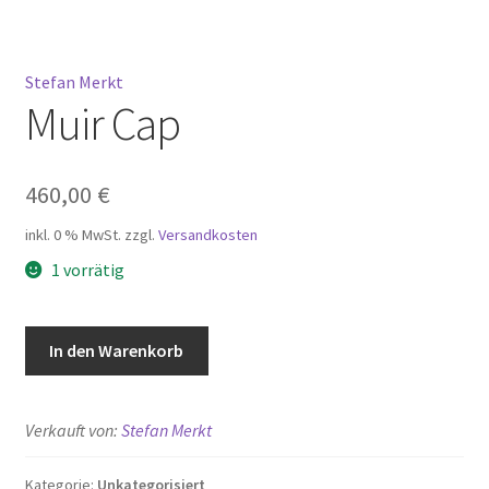
Mein Konto
Stefan Merkt
Muir Cap
Warenkorb
Widerrufsbelehrung
460,00
€
inkl. 0 % MwSt.
zzgl.
Versandkosten
1 vorrätig
Muir
In den Warenkorb
Cap
Menge
Verkauft von:
Stefan Merkt
Kategorie:
Unkategorisiert