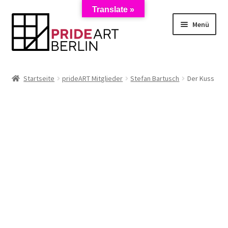
Translate »
Zur
Zum
Menü
Navigation
Inhalt
springen
springen
Start
Startseite
prideART Mitglieder
Stefan Bartusch
Der Kuss
AGB
Anmeldung zum Newsletter
Datenschutzerklärung
Impressum
Kasse
Künstler/Mieter-Registrierung