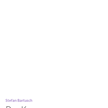
Mein Konto
Warenkorb
Widerrufsbelehrung
Stefan Bartusch