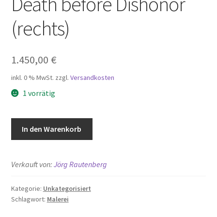
Death before Dishonor
(rechts)
1.450,00
€
inkl. 0 % MwSt.
zzgl.
Versandkosten
1 vorrätig
Death
In den Warenkorb
before
Dishonor
(rechts)
Verkauft von:
Jörg Rautenberg
Menge
Kategorie:
Unkategorisiert
Schlagwort:
Malerei