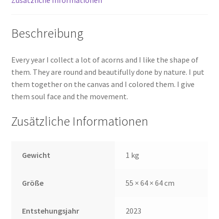
Zusätzliche Informationen
Beschreibung
Every year I collect a lot of acorns and I like the shape of
them. They are round and beautifully done by nature. I put
them together on the canvas and I colored them. I give
them soul face and the movement.
Zusätzliche Informationen
Gewicht
1 kg
Größe
55 × 64 × 64 cm
Entstehungsjahr
2023