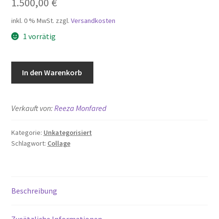
1.500,00
€
inkl. 0 % MwSt.
zzgl.
Versandkosten
1 vorrätig
Dancing
In den Warenkorb
under
the
water
Verkauft von:
Reeza Monfared
Menge
Kategorie:
Unkategorisiert
Schlagwort:
Collage
Beschreibung