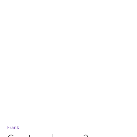
Mein Konto
Warenkorb
Widerrufsbelehrung
Frank