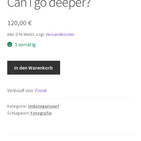
Can I go deeper?
120,00
€
inkl. 0 % MwSt.
zzgl.
Versandkosten
1 vorrätig
Can
In den Warenkorb
I
go
deeper?
Verkauft von:
Frank
Menge
Kategorie:
Unkategorisiert
Schlagwort:
Fotografie