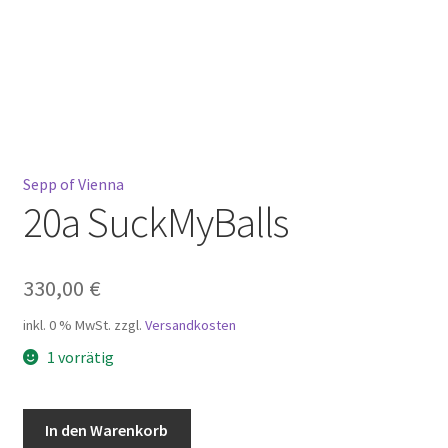
Mein Konto
Warenkorb
Widerrufsbelehrung
Sepp of Vienna
20a SuckMyBalls
330,00
€
inkl. 0 % MwSt.
zzgl.
Versandkosten
1 vorrätig
20a
In den Warenkorb
SuckMyBalls