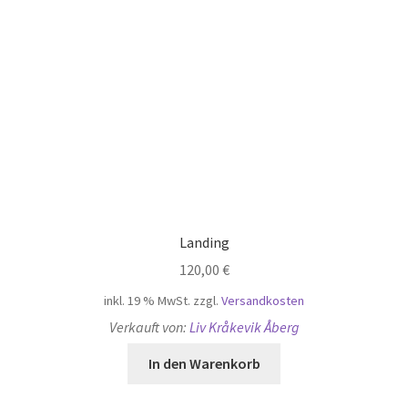
Ergebnisse 97 – 108 von 755 werden angezeigt
1
2
3
…
6
7
8
9
10
11
12
…
61
62
63
© prideART Berlin e.V. 2026
Datenschutzerklärung
Erstellt mit Storefront &
WooCommerce
.