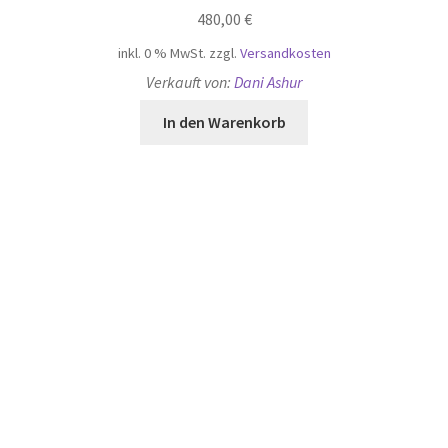
Ecce Homo
450,00
€
inkl. 0 % MwSt.
zzgl.
Versandkosten
Verkauft von:
Animatus
In den Warenkorb
Landing
120,00
€
inkl. 19 % MwSt.
zzgl.
Versandkosten