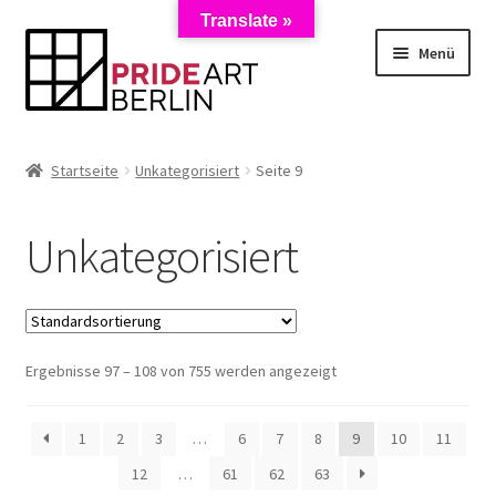
Translate »
Zur
Zum
Menü
Navigation
Inhalt
springen
springen
Start
Startseite
Unkategorisiert
Seite 9
AGB
Unkategorisiert
Anmeldung zum Newsletter
Datenschutzerklärung
Ergebnisse 97 – 108 von 755 werden angezeigt
Impressum
Kasse
1
2
3
…
6
7
8
9
10
11
12
…
61
62
63
Künstler/Mieter-Registrierung