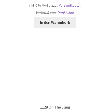
inkl. 0 % MwSt.
zzgl.
Versandkosten
Verkauft von:
Dani Ashur
In den Warenkorb
1129 On The Sling
480,00
€
inkl. 0 % MwSt.
zzgl.
Versandkosten
Verkauft von:
Dani Ashur
In den Warenkorb