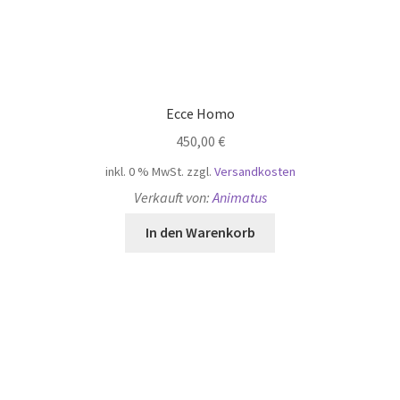
Verkauft von:
Liv Kråkevik Åberg
In den Warenkorb
morning sun
1.900,00
€
inkl. 0 % MwSt.
zzgl.
Versandkosten
Verkauft von:
Laurent Daniels
In den Warenkorb