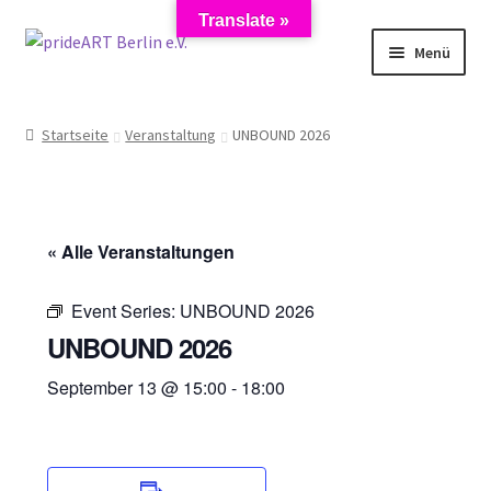
Translate »
Zur
Zum
Menü
Navigation
Inhalt
springen
springen
Start
Startseite
Veranstaltung
UNBOUND 2026
AGB
Anmeldung zum Newsletter
« Alle Veranstaltungen
Datenschutzerklärung
Event Series:
UNBOUND 2026
Impressum
UNBOUND 2026
September 13 @ 15:00
-
18:00
Kasse
Künstler/Mieter-Registrierung