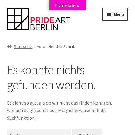
Translate »
Zur
Zum
Menü
Navigation
Inhalt
springen
springen
Start
Startseite
Autor: Hendrik Schink
AGB
Es konnte nichts
Anmeldung zum Newsletter
gefunden werden.
Datenschutzerklärung
Impressum
Es sieht so aus, als ob wir nicht das finden konnten,
wonach du gesucht hast. Möglicherweise hilft die
Kasse
Suchfunktion.
Suchen
Künstler/Mieter-Registrierung