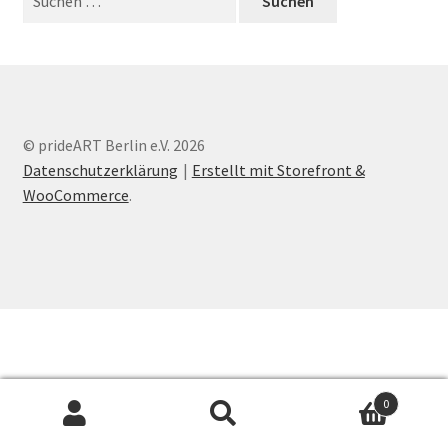
nach:
Mein Konto
Warenkorb
© prideART Berlin e.V. 2026
Widerrufsbelehrung
Datenschutzerklärung
Erstellt mit Storefront &
WooCommerce
.
0
Suche
Suchen